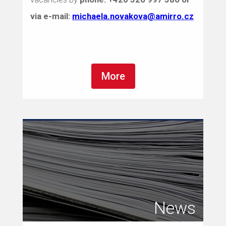
via e-mail:
michaela.novakova@amirro.cz
More
News