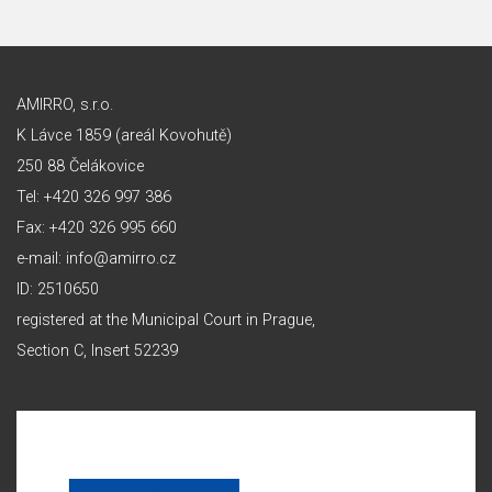
AMIRRO, s.r.o.
K Lávce 1859 (areál Kovohutě)
250 88 Čelákovice
Tel: +420 326 997 386
Fax: +420 326 995 660
e-mail: info@amirro.cz
ID: 2510650
registered at the Municipal Court in Prague,
Section C, Insert 52239