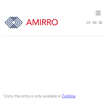
CS
EN
DE
(Čeština) 404
Sorry, this entry is only available in
Čeština
.