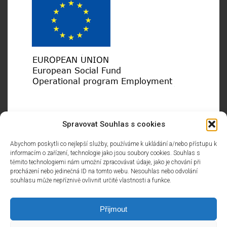
Project: PVZ of AMIRRO employees
Spravovat Souhlas s cookies
Reg. No.: CZ.03.1.52/0.0/0.0/19_097/0013322
Abychom poskytli co nejlepší služby, používáme k ukládání a/nebo přístupu k
The project is aimed at further training of Amirro
informacím o zařízení, technologie jako jsou soubory cookies. Souhlas s
employees. Education will take place in the following areas:
těmito technologiemi nám umožní zpracovávat údaje, jako je chování při
procházení nebo jedinečná ID na tomto webu. Nesouhlas nebo odvolání
soft and managerial skills, general IT, language training,
souhlasu může nepříznivě ovlivnit určité vlastnosti a funkce.
accounting, economic and legal courses, technical and
other professional training.
Přijmout