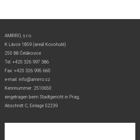
AMIRRO, s.r.o.
K Lávce 1859 (areál Kovohutě)
250 88 Čelákovice
Tel: +420 326 997 386
Fax: +420 326 995 660
e-mail: info@amirro.cz
Kennnummer: 2510650
eingetragen beim Stadtgericht in Prag,
Abschnitt C, Einlage 52239