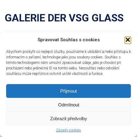
GALERIE DER VSG GLASS
UND SPIEGEL –
Spravovat Souhlas s cookies
Abychom poskytli co nejlepší služby, používáme k ukládání a/nebo přístupu k
„DAUERGLASS UND
informacím o zařízení, technologie jako jsou soubory cookies. Souhlas s
těmito technologiemi nám umožní zpracovávat údaje, jako je chování při
procházení nebo jedinečná ID na tomto webu. Nesouhlas nebo odvolání
souhlasu může nepříznivě ovlivnit určité vlastnosti a funkce.
SPIEGEL“
Přijmout
Odmítnout
Zobrazit předvolby
Zásady cookies