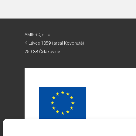
AMIRRO, s.r.o.
K Lávce 1859 (areál Kovohutě)
250 88 Čelákovice