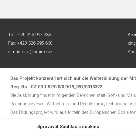
Tel: +420 326 997 386
Ken
Fax: +420 326 995 660
eing
e-mail: info@amirro.cz
Absc
Das Projekt konzentriert sich auf die Weiterbildung der Mit
Reg. No.: CZ.03.1.52/0.0/0.0/19_097/0013322
Die Ausbildung findet in folgenden Bereichen statt: Soft- und Mana
Rechnungswesen, Wirtschafts- und Rechtskurse, technische und 
Das Bildungsprojekt wird aus Mitteln des Europäischen Sozialfon
Spravovat Souhlas s cookies