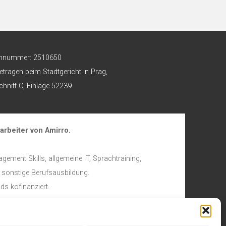
nnummer: 2510650
etragen beim Stadtgericht in Prag,
hnitt C, Einlage 52239
arbeiter von Amirro.
gement Skills, allgemeine IT, Sprachtraining,
sonstige Berufsausbildung.
ds kofinanziert.