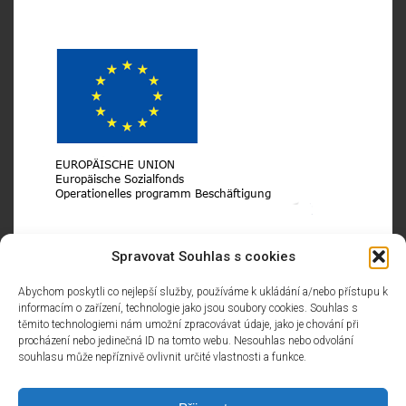
Spravovat Souhlas s cookies
Das Projekt konzentriert sich auf die Weiterbildung
Abychom poskytli co nejlepší služby, používáme k ukládání a/nebo přístupu k
der Mitarbeiter von Amirro.
informacím o zařízení, technologie jako jsou soubory cookies. Souhlas s
Reg. No.: CZ.03.1.52/0.0/0.0/19_097/0013322
těmito technologiemi nám umožní zpracovávat údaje, jako je chování při
procházení nebo jedinečná ID na tomto webu. Nesouhlas nebo odvolání
Die Ausbildung findet in folgenden Bereichen statt: Soft-
souhlasu může nepříznivě ovlivnit určité vlastnosti a funkce.
und Management Skills, allgemeine IT, Sprachtraining,
Rechnungswesen, Wirtschafts- und Rechtskurse,