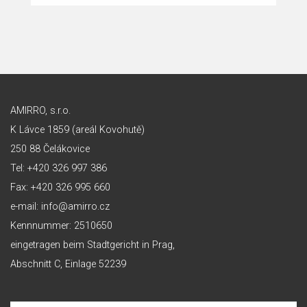
AMIRRO, s.r.o.
K Lávce 1859 (areál Kovohutě)
250 88 Čelákovice
Tel: +420 326 997 386
Fax: +420 326 995 660
e-mail: info@amirro.cz
Kennnummer: 2510650
eingetragen beim Stadtgericht in Prag,
Abschnitt C, Einlage 52239